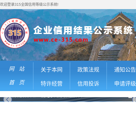
欢迎登录315全国信用等级公示系统!
网 站
关于本网
政策法规
通知公告
首 页
特许经营
信用投诉
申请评级
国家发改委发布第三批电子商务领域黑名单
next