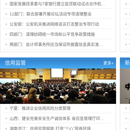
国家发展改革委与7家银行建立投贷联动试点合作机制 助力促进民间投资和扩大有效投资
11部门：联合部署开展论坛活动专项清理整治
公安部：公安机关推进网络谣言打击整治专项行动
四部门：清理妨碍统一市场和公平竞争政策措施
两部门：会计师事务所应当保证所披露信息真实准确完整及时
信用监管
新
更多+
宁夏：推进企业信用风险分类管理
山西：健全完善安全生产诚信体系 省应急管理厅印发《实施办法》
湖南洪江：信用监管赋能 打造“三心”营商环境