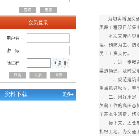
为切实增强交
会员登录
凤段工程项目部集
本次宣传内容重点
用户名
理、预防为主、防
密 码
民工工资支付。
一、进一步畅通农
验证码
渠道畅通，及时受
二、规范建筑市场
重点抓好秋收、春
资料下载
更多+
三、用好用足《条
欠薪工作的高压态
工基本生活费，切
接下来，太仓市交
扎根工地，为交通