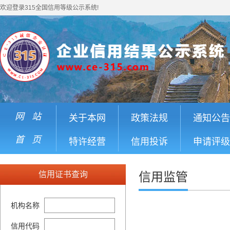
欢迎登录315全国信用等级公示系统!
网 站
关于本网
政策法规
通知公告
首 页
特许经营
信用投诉
申请评级
信用证书查询
信用监管
机构名称
信用代码