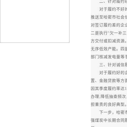
二、针对履约较
对于履约不好的企
推送至哈密市社会
对签订履约差的企
二是执行“欠一补
方交付或扣减资源
无序低效产能。四
部门核减发电量等
三、针对诚信履
对于履约好的企业
置、金融贷款等方
因其季度履约率达1
办理;降低抽查频
担重责的良好典型
下一步，哈密市发
强煤炭中长期合同