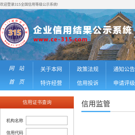
欢迎登录315全国信用等级公示系统!
网 站
关于本网
政策法规
通知公告
首 页
特许经营
信用投诉
申请评级
信用证书查询
信用监管
机构名称
信用代码