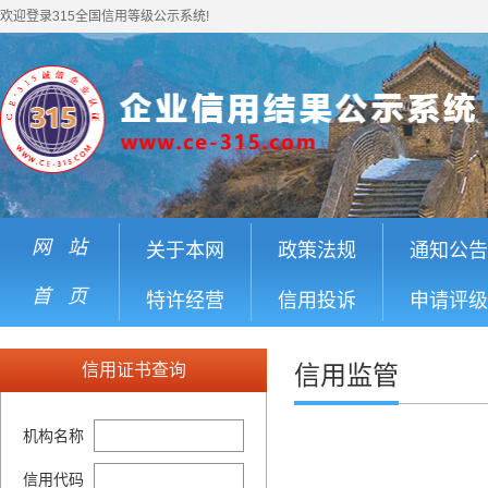
欢迎登录315全国信用等级公示系统!
网 站
关于本网
政策法规
通知公告
首 页
特许经营
信用投诉
申请评级
信用证书查询
信用监管
机构名称
信用代码