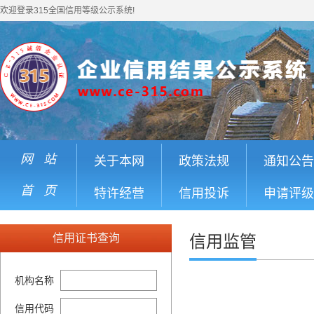
欢迎登录315全国信用等级公示系统!
网 站
关于本网
政策法规
通知公告
首 页
特许经营
信用投诉
申请评级
信用证书查询
信用监管
机构名称
信用代码